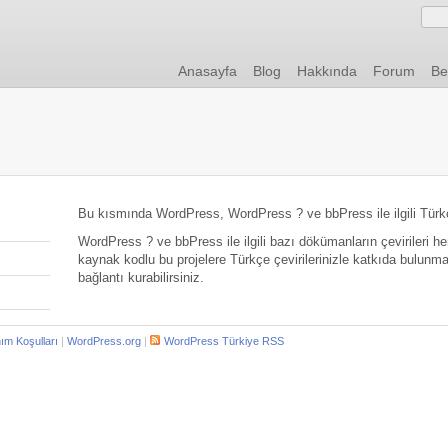
Anasayfa
Blog
Hakkında
Forum
Be
Bu kısmında WordPress, WordPress ? ve bbPress ile ilgili Türkç
WordPress ? ve bbPress ile ilgili bazı dökümanların çevirileri
kaynak kodlu bu projelere Türkçe çevirilerinizle katkıda bulunm
bağlantı kurabilirsiniz.
nım Koşulları
|
WordPress.org
|
WordPress Türkiye RSS