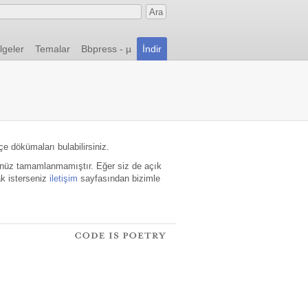
lgeler
Temalar
Bbpress - µ
İndir
e dökümaları bulabilirsiniz.
 henüz tamamlanmamıştır. Eğer siz de açık
ak isterseniz
iletişim
sayfasından bizimle