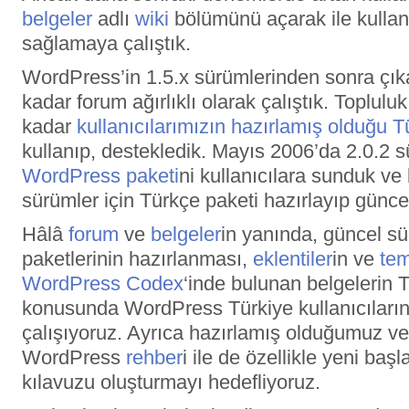
belgeler
adlı
wiki
bölümünü açarak ile kulla
sağlamaya çalıştık.
WordPress’in 1.5.x sürümlerinden sonra çıka
kadar forum ağırlıklı olarak çalıştık. Toplul
kadar
kullanıcılarımızın hazırlamış olduğu T
kullanıp, destekledik. Mayıs 2006’da 2.0.2 
WordPress paketi
ni kullanıcılara sunduk ve
sürümler için Türkçe paketi hazırlayıp güncel
Hâlâ
forum
ve
belgeler
in yanında, güncel s
paketlerinin hazırlanması,
eklentiler
in ve
tem
WordPress Codex
‘inde bulunan belgelerin T
konusunda WordPress Türkiye kullanıcıları
çalışıyoruz. Ayrıca hazırlamış olduğumuz ve
WordPress
rehber
i ile de özellikle yeni baş
kılavuzu oluşturmayı hedefliyoruz.