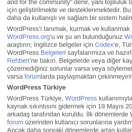
and for the community” denir, yani topluluk t
için geliştirilmekte ve desteklenmektedir. B
daha da kullanışlı ve sağlam bir sistem hali
WordPress’i tanımak, kurmak ve kullanmak is
WordPress.org
‘u ve şu an bulunduğunuz
Wo
araştırın; İngilizce belgeler için
Codex
‘e, Tü
WordPress
Belgeler
i sayfalarımıza ve hazı
Rehber
i’ne bakın. Belgelerde veya diğer ka
çözemediğiniz sorunlar varsa veya söylemek 
varsa
forum
larda paylaşmaktan çekinmeyin!
WordPress Türkiye
WordPress Türkiye,
WordPress
kullanımıyla
kaynak sıkıntısını gidermek için 19 Mayıs 20
arkadaş tarafından kuruldu. İlk dönemlerde
forum
üzerinden kullanıcı sorunlarına yardım
Ancak daha sonraki dönemlerde artan kullan