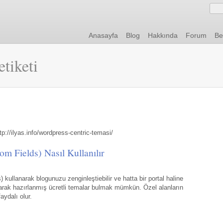
Anasayfa
Blog
Hakkında
Forum
Be
etiketi
http://ilyas.info/wordpress-centric-temasi/
m Fields) Nasıl Kullanılır
kullanarak blogunuzu zenginleştiebilir ve hatta bir portal haline
 olarak hazırlanmış ücretli temalar bulmak mümkün. Özel alanların
ydalı olur.