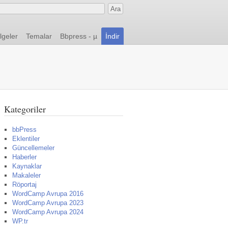
lgeler
Temalar
Bbpress - µ
İndir
Kategoriler
bbPress
Eklentiler
Güncellemeler
Haberler
Kaynaklar
Makaleler
Röportaj
WordCamp Avrupa 2016
WordCamp Avrupa 2023
WordCamp Avrupa 2024
WP.tr