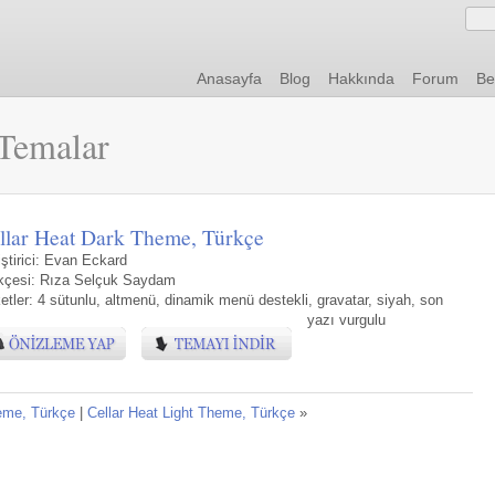
Anasayfa
Blog
Hakkında
Forum
Be
Temalar
llar Heat Dark Theme, Türkçe
ştirici:
Evan Eckard
kçesi:
Rıza Selçuk Saydam
ketler:
4 sütunlu
,
altmenü
,
dinamik menü destekli
,
gravatar
,
siyah
,
son
yazı vurgulu
eme, Türkçe
|
Cellar Heat Light Theme, Türkçe
»