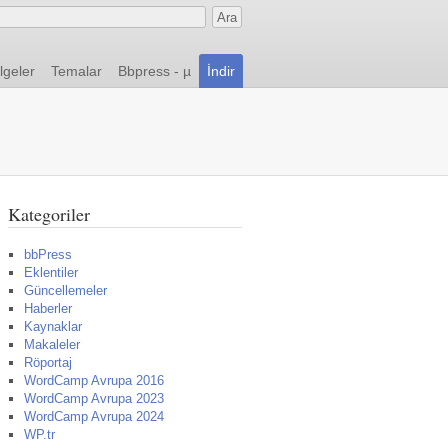
lgeler
Temalar
Bbpress - µ
İndir
Kategoriler
bbPress
Eklentiler
Güncellemeler
Haberler
Kaynaklar
Makaleler
Röportaj
WordCamp Avrupa 2016
WordCamp Avrupa 2023
WordCamp Avrupa 2024
WP.tr