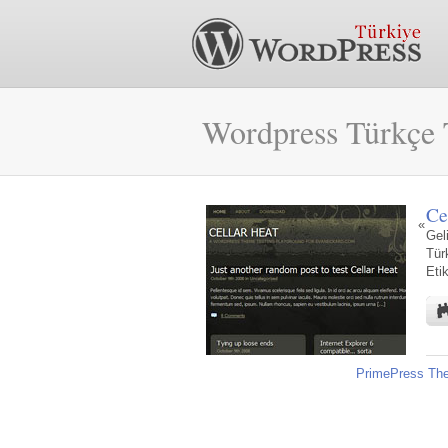
Wordpress Türkçe 
Ce
«
Geli
Tür
Eti
PrimePress Th