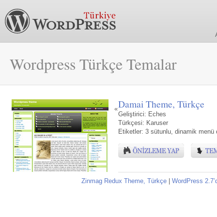
Wordpress Türkçe Temalar
Damai Theme, Türkçe
«
Geliştirici:
Eches
Türkçesi:
Karuser
Etiketler:
3 sütunlu
,
dinamik menü d
Zinmag Redux Theme, Türkçe
|
WordPress 2.7’de