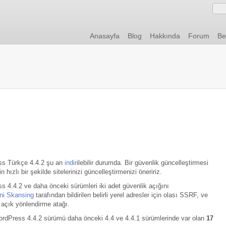
Anasayfa
Blog
Hakkında
Forum
Be
s Türkçe 4.4.2 şu an
indir
ilebilir durumda. Bir güvenlik güncelleştirmesi
n hızlı bir şekilde sitelerinizi güncelleştirmenizi öneririz.
 4.4.2 ve daha önceki sürümleri iki adet güvenlik açığını
ni Skansing
tarafından bildirilen belirli yerel adresler için olası SSRF, ve
n açık yönlendirme atağı.
ordPress 4.4.2 sürümü daha önceki 4.4 ve 4.4.1 sürümlerinde var olan
17