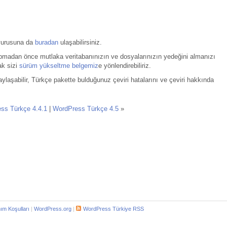
uyurusuna da
buradan
ulaşabilirsiniz.
pmadan önce mutlaka veritabanınızın ve dosyalarınızın yedeğini almanızı
ak sizi
sürüm yükseltme belgemiz
e yönlendirebiliriz.
ylaşabilir, Türkçe pakette bulduğunuz çeviri hatalarını ve çeviri hakkında
ss Türkçe 4.4.1
|
WordPress Türkçe 4.5
»
nım Koşulları
|
WordPress.org
|
WordPress Türkiye RSS