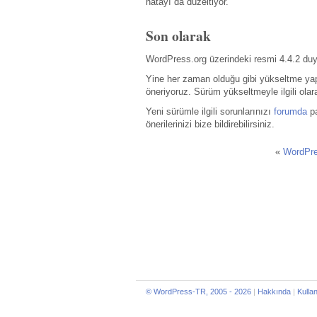
hatayı da düzeltiyor.
Son olarak
WordPress.org üzerindeki resmi 4.4.2 d
Yine her zaman olduğu gibi yükseltme ya
öneriyoruz. Sürüm yükseltmeyle ilgili olar
Yeni sürümle ilgili sorunlarınızı
forumda
pa
önerilerinizi bize bildirebilirsiniz.
«
WordPre
© WordPress-TR, 2005 - 2026
|
Hakkında
|
Kulla