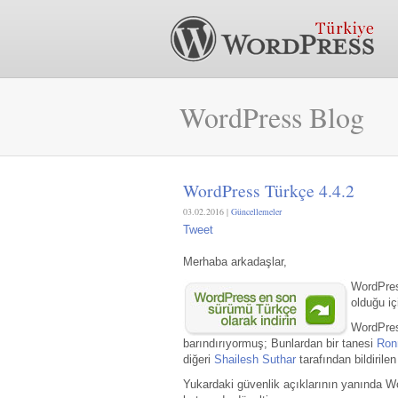
WordPress Blog
WordPress Türkçe 4.4.2
03.02.2016 |
Güncellemeler
Tweet
Merhaba arkadaşlar,
WordPres
olduğu içi
WordPress
barındırıyormuş; Bunlardan bir tanesi
Ron
diğeri
Shailesh Suthar
tarafından bildirile
Yukardaki güvenlik açıklarının yanında W