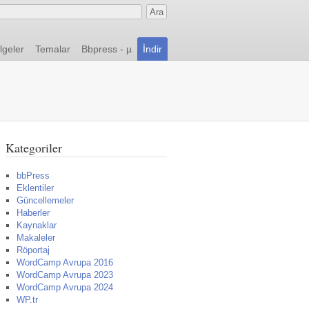
lgeler
Temalar
Bbpress - µ
İndir
Kategoriler
bbPress
Eklentiler
Güncellemeler
Haberler
Kaynaklar
Makaleler
Röportaj
WordCamp Avrupa 2016
WordCamp Avrupa 2023
WordCamp Avrupa 2024
WP.tr